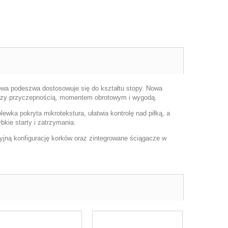
wa podeszwa dostosowuje się do kształtu stopy. Nowa
dzy przyczepnością, momentem obrotowym i wygodą.
ewka pokryta mikrotekstura, ułatwia kontrolę nad piłką, a
kie starty i zatrzymania.
yjną konfigurację korków oraz zintegrowane ściągacze w