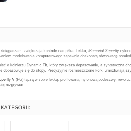
i ściągaczami zwiększają kontrolę nad piłką. Lekka,
Mercurial Superfly
nylono
owaniem modelowania komputerowego zapewnia doskonałą równowagę pomię
ieć o kołnierzu Dynamic Fit, który zwiększa dopasowanie, a syntetyczna chol
e dopasowuje się do stopy. Precyzyjnie rozmieszczone korki umożliwiają szyb
uperfly V
(FG) łączą w sobie lekką, profilowaną, nylonową podeszwę, rewoluc
iej rozgrywce.
KATEGORII: