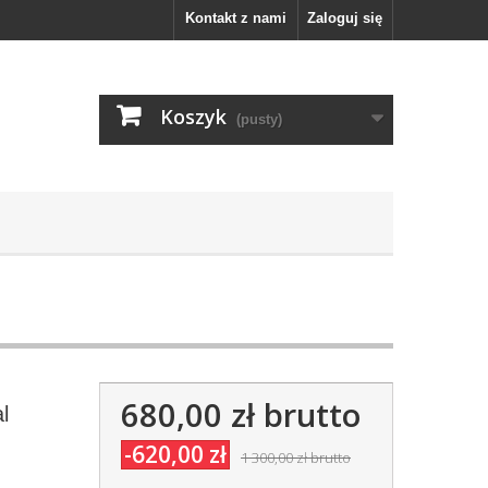
Kontakt z nami
Zaloguj się
Koszyk
(pusty)
680,00 zł
brutto
l
-620,00 zł
1 300,00 zł
brutto