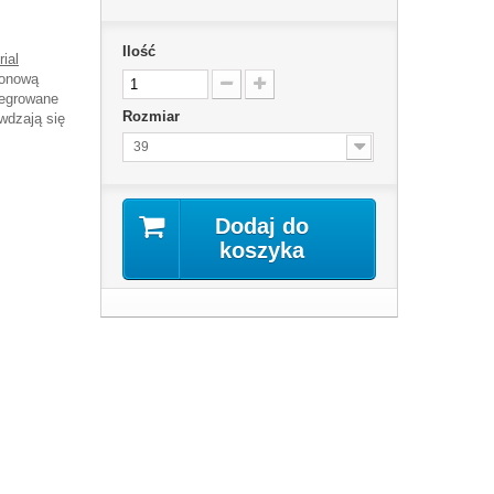
Ilość
ial
lonową
tegrowane
Rozmiar
wdzają się
39
Dodaj do
koszyka