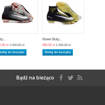
ty...
Nowe Buty...
Korki...
0,00 zł
1 300,00 zł
680,00 zł
1 300,00 zł
680,00 zł
1 
odaj do koszyka
Dodaj do koszyka
Dodaj do
Bądź na bieżąco