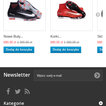
Nowe Buty...
Korki...
Sklep
680,00 zł
1 300,00 zł
680,00 zł
1 300,00 zł
680,00
Dodaj do koszyka
Dodaj do koszyka
Dod
Newsletter
Kategorie