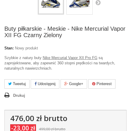
Buty piłkarskie - Meskie - Nike Mercurial Vapor
XII FG Czarny Zielony
Stan:
Nowy produkt
Szybkie z natury buty
Nike Mercurial Vapor XII Pro FG
są
zaprojektowane, aby zapewnić 360 stopni prędkości na twardych,
naturalnych nawierzchniach.
Tweetuj
Udostępnij
Google+
Pinterest
Drukuj
476,00 zł
brutto
-23,00 zł
499,00 zł
brutto