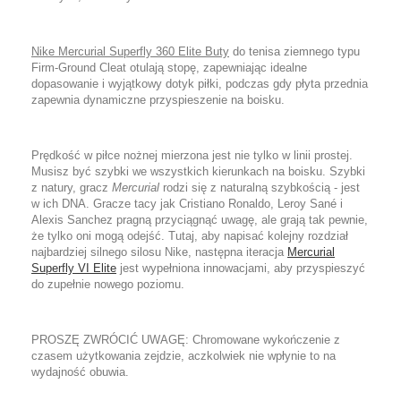
Nike Mercurial Superfly 360 Elite Buty
do tenisa ziemnego typu
Firm-Ground Cleat otulaj
ą
stop
ę
, zapewniaj
ą
c idealne
dopasowanie i wyj
ą
tkowy dotyk pi
ł
ki, podczas gdy p
ł
yta przednia
zapewnia dynamiczne przyspieszenie na boisku.
Pr
ę
dko
ść
w pi
ł
ce no
ż
nej mierzona jest nie tylko w linii prostej.
Musisz by
ć
szybki we wszystkich kierunkach na boisku. Szybki
z natury, gracz
Mercurial
rodzi si
ę
z naturaln
ą
szybko
ś
ci
ą
- jest
w ich DNA. Gracze tacy jak Cristiano Ronaldo, Leroy San
é
i
Alexis Sanchez pragn
ą
przyci
ą
gn
ąć
uwag
ę
, ale graj
ą
tak pewnie,
ż
e tylko oni mog
ą
odej
ść
. Tutaj, aby napisa
ć
kolejny rozdzia
ł
najbardziej silnego silosu Nike, nast
ę
pna iteracja
Mercurial
Superfly VI Elite
jest wype
ł
niona innowacjami, aby przyspieszy
ć
do zupe
ł
nie nowego poziomu.
PROSZ
Ę
ZWR
Ó
CI
Ć
UWAG
Ę
: Chromowane wyko
ń
czenie z
czasem u
ż
ytkowania zejdzie, aczkolwiek nie wp
ł
ynie to na
wydajno
ść
obuwia.