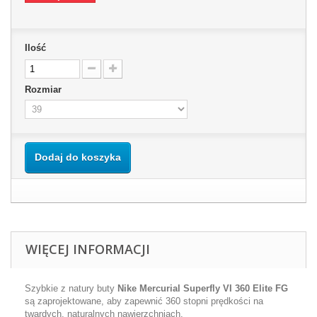
Ilość
Rozmiar
Dodaj do koszyka
WIĘCEJ INFORMACJI
Szybkie z natury buty
Nike Mercurial Superfly VI 360 Elite FG
s
ą
zaprojektowane, aby zapewni
ć
360 stopni pr
ę
dko
ś
ci na
twardych, naturalnych nawierzchniach.