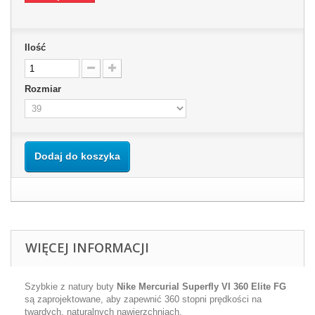
Ilość
Rozmiar
Dodaj do koszyka
WIĘCEJ INFORMACJI
Szybkie z natury buty
Nike Mercurial Superfly VI 360 Elite FG
s
ą
zaprojektowane, aby zapewni
ć
360 stopni pr
ę
dko
ś
ci na
twardych, naturalnych nawierzchniach.