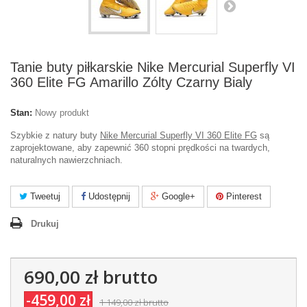
Tanie buty piłkarskie Nike Mercurial Superfly VI
360 Elite FG Amarillo Zólty Czarny Bialy
Stan:
Nowy produkt
Szybkie z natury buty
Nike Mercurial Superfly VI 360 Elite FG
są
zaprojektowane, aby zapewnić 360 stopni prędkości na twardych,
naturalnych nawierzchniach.
Tweetuj
Udostępnij
Google+
Pinterest
Drukuj
690,00 zł
brutto
-459,00 zł
1 149,00 zł
brutto