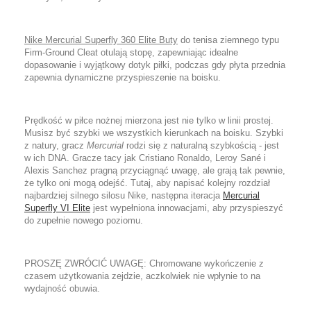
Nike Mercurial Superfly 360 Elite Buty
do tenisa ziemnego typu
Firm-Ground Cleat otulaj
ą
stop
ę
, zapewniaj
ą
c idealne
dopasowanie i wyj
ą
tkowy dotyk pi
ł
ki, podczas gdy p
ł
yta przednia
zapewnia dynamiczne przyspieszenie na boisku.
Pr
ę
dko
ść
w pi
ł
ce no
ż
nej mierzona jest nie tylko w linii prostej.
Musisz by
ć
szybki we wszystkich kierunkach na boisku. Szybki
z natury, gracz
Mercurial
rodzi si
ę
z naturaln
ą
szybko
ś
ci
ą
- jest
w ich DNA. Gracze tacy jak Cristiano Ronaldo, Leroy San
é
i
Alexis Sanchez pragn
ą
przyci
ą
gn
ąć
uwag
ę
, ale graj
ą
tak pewnie,
ż
e tylko oni mog
ą
odej
ść
. Tutaj, aby napisa
ć
kolejny rozdzia
ł
najbardziej silnego silosu Nike, nast
ę
pna iteracja
Mercurial
Superfly VI Elite
jest wype
ł
niona innowacjami, aby przyspieszy
ć
do zupe
ł
nie nowego poziomu.
PROSZ
Ę
ZWR
Ó
CI
Ć
UWAG
Ę
: Chromowane wyko
ń
czenie z
czasem u
ż
ytkowania zejdzie, aczkolwiek nie wp
ł
ynie to na
wydajno
ść
obuwia.