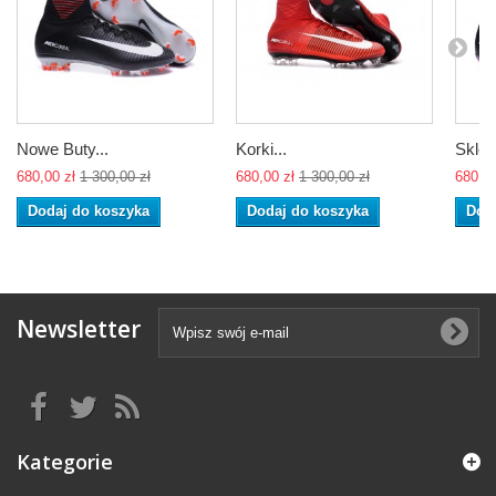
Nowe Buty...
Korki...
Sklep
680,00 zł
1 300,00 zł
680,00 zł
1 300,00 zł
680,00
Dodaj do koszyka
Dodaj do koszyka
Dod
Newsletter
Kategorie