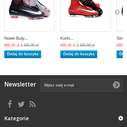
Nowe Buty...
Korki...
Sklep
680,00 zł
1 300,00 zł
680,00 zł
1 300,00 zł
680,00
Dodaj do koszyka
Dodaj do koszyka
Dod
Newsletter
Kategorie