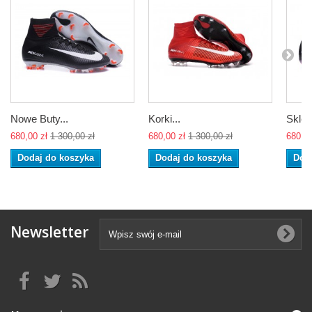
Nowe Buty...
Korki...
Sklep
680,00 zł
1 300,00 zł
680,00 zł
1 300,00 zł
680,00
Dodaj do koszyka
Dodaj do koszyka
Dod
Newsletter