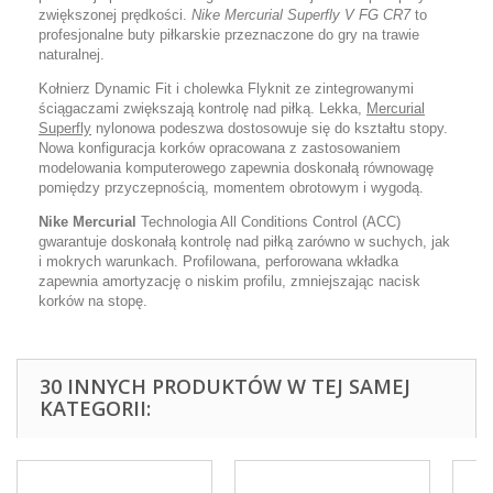
zwiększonej prędkości.
Nike Mercurial Superfly V FG CR7
to
profesjonalne buty piłkarskie przeznaczone do gry na trawie
naturalnej.
Kołnierz Dynamic Fit i cholewka Flyknit ze zintegrowanymi
ściągaczami zwiększają kontrolę nad piłką. Lekka,
Mercurial
Superfly
nylonowa podeszwa dostosowuje się do kształtu stopy.
Nowa konfiguracja korków opracowana z zastosowaniem
modelowania komputerowego zapewnia doskonałą równowagę
pomiędzy przyczepnością, momentem obrotowym i wygodą.
Nike Mercurial
Technologia All Conditions Control (ACC)
gwarantuje doskonałą kontrolę nad piłką zarówno w suchych, jak
i mokrych warunkach. Profilowana, perforowana wkładka
zapewnia amortyzację o niskim profilu, zmniejszając nacisk
korków na stopę.
30 INNYCH PRODUKTÓW W TEJ SAMEJ
KATEGORII: