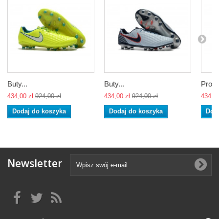
Buty...
Buty...
Profes
434,00 zł
924,00 zł
434,00 zł
924,00 zł
434,00
Dodaj do koszyka
Dodaj do koszyka
Dod
Newsletter