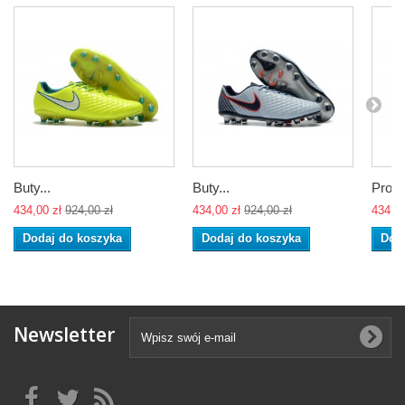
Buty...
Buty...
Profes
434,00 zł
924,00 zł
434,00 zł
924,00 zł
434,00
Dodaj do koszyka
Dodaj do koszyka
Dod
Newsletter