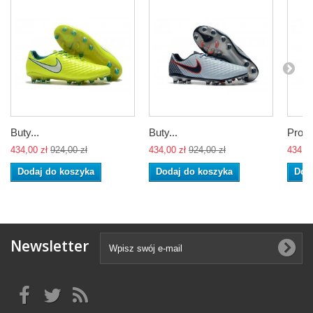
Buty...
Buty...
Profes
434,00 zł
924,00 zł
434,00 zł
924,00 zł
434,00
Dodaj do koszyka
Dodaj do koszyka
Dod
Newsletter