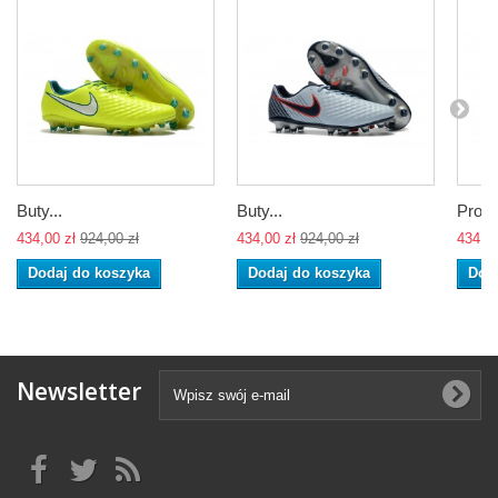
Buty...
Buty...
Profes
434,00 zł
924,00 zł
434,00 zł
924,00 zł
434,00
Dodaj do koszyka
Dodaj do koszyka
Dod
Newsletter