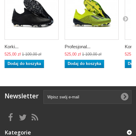
Korki...
Profesjonal...
Korki.
525,00 zł
1 109,00 zł
525,00 zł
1 109,00 zł
525,00
Dodaj do koszyka
Dodaj do koszyka
Dod
Newsletter
Kategorie