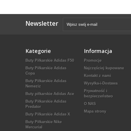
Newsletter
Kategorie
Informacja
Buty Piłkarskie Adidas F50
Promocje
Buty Piłkarskie Adidas
Najczęściej kupowane
Copa
Kontakt z nami
Buty Piłkarskie Adidas
Wysyłka-i-Dostawa
Nemeziz
Prywatność i
Buty piłkarskie Adidas Ace
bezpieczeństwo
Buty Piłkarskie Adidas
O NAS
Predator
Mapa strony
Buty Piłkarskie Adidas X
Buty Piłkarskie Nike
Mercurial