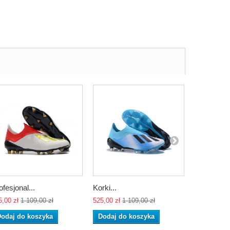
ofesjonal...
Korki...
Meskie But
5,00 zł
1 109,00 zł
525,00 zł
1 109,00 zł
525,00 zł
1 
odaj do koszyka
Dodaj do koszyka
Dodaj do