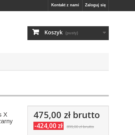
Kontakt z nami
Zaloguj się
Koszyk
(pusty)
475,00 zł
brutto
s X
zarny
-424,00 zł
899,00 zł
brutto