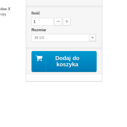
idas X
Ilość
kają
Rozmiar
39 1/3
Dodaj do
koszyka