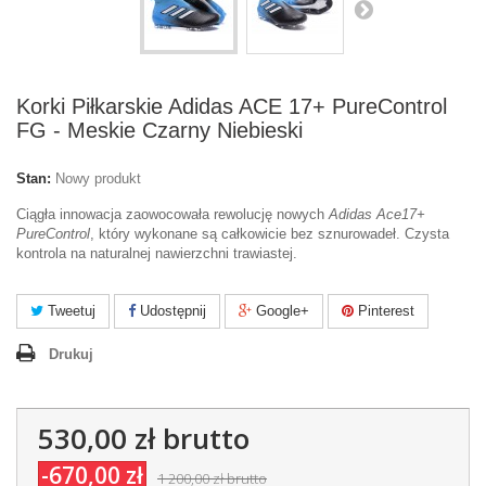
Korki Piłkarskie Adidas ACE 17+ PureControl
FG - Meskie Czarny Niebieski
Stan:
Nowy produkt
Ciągła innowacja zaowocowała rewolucję nowych
Adidas Ace17+
PureControl
, który wykonane są całkowicie bez sznurowadeł. Czysta
kontrola na naturalnej nawierzchni trawiastej.
Tweetuj
Udostępnij
Google+
Pinterest
Drukuj
530,00 zł
brutto
-670,00 zł
1 200,00 zł
brutto