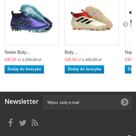
Nowe Buty...
Buty...
Najno
530,00 zł
1 200,00 zł
530,00 zł
1 200,00 zł
530,00
Dodaj do koszyka
Dodaj do koszyka
Dod
Newsletter