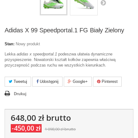
Adidas X 99 Speedportal.1 FG Biały Zielony
Stan:
Nowy produkt
Lekka
adidas x speedportal.1
podeszwa ułatwia dynamiczne
przyspieszenie. Nowatorski kształt kołków zapewnia właściwą
przyczepność podczas ruchu we wszystkich kierunkach.
Tweetuj
Udostępnij
Google+
Pinterest
Drukuj
648,00 zł
brutto
-450,00 zł
1 098,00 zł
brutto