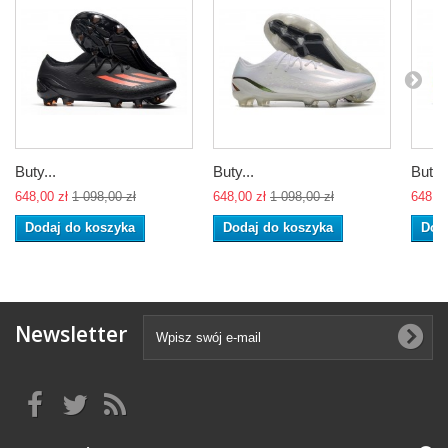
Buty...
Buty...
Buty..
648,00 zł
1 098,00 zł
648,00 zł
1 098,00 zł
648,00
Dodaj do koszyka
Dodaj do koszyka
Dod
Newsletter