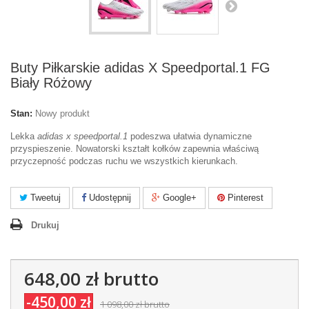
Buty Piłkarskie adidas X Speedportal.1 FG
Biały Różowy
Stan:
Nowy produkt
Lekka
adidas x speedportal.1
podeszwa ułatwia dynamiczne
przyspieszenie. Nowatorski kształt kołków zapewnia właściwą
przyczepność podczas ruchu we wszystkich kierunkach.
Tweetuj
Udostępnij
Google+
Pinterest
Drukuj
648,00 zł
brutto
-450,00 zł
1 098,00 zł
brutto