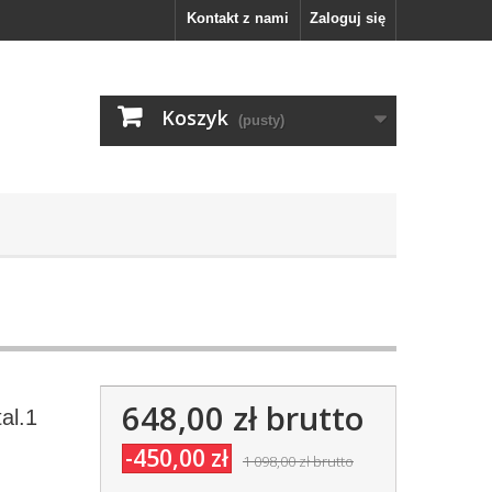
Kontakt z nami
Zaloguj się
Koszyk
(pusty)
648,00 zł
brutto
al.1
-450,00 zł
1 098,00 zł
brutto