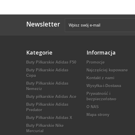
Newsletter
Kategorie
Informacja
Buty Piłkarskie Adidas F50
Promocje
Buty Piłkarskie Adidas
Najczęściej kupowane
Copa
Kontakt z nami
Buty Piłkarskie Adidas
Wysyłka-i-Dostawa
Nemeziz
Prywatność i
Buty piłkarskie Adidas Ace
bezpieczeństwo
Buty Piłkarskie Adidas
O NAS
Predator
Mapa strony
Buty Piłkarskie Adidas X
Buty Piłkarskie Nike
Mercurial