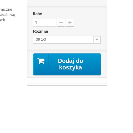
amiczne
Ilość
 właściwą
ach.
Rozmiar
39 1/3
Dodaj do
koszyka