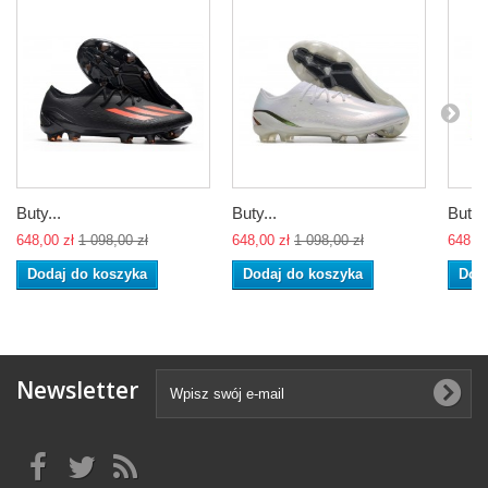
Buty...
Buty...
Buty..
648,00 zł
1 098,00 zł
648,00 zł
1 098,00 zł
648,00
Dodaj do koszyka
Dodaj do koszyka
Dod
Newsletter