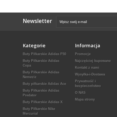
Newsletter
Kategorie
Informacja
Buty Piłkarskie Adidas F50
Promocje
Buty Piłkarskie Adidas
Najczęściej kupowane
Copa
Kontakt z nami
Buty Piłkarskie Adidas
Wysyłka-i-Dostawa
Nemeziz
Prywatność i
Buty piłkarskie Adidas Ace
bezpieczeństwo
Buty Piłkarskie Adidas
O NAS
Predator
Mapa strony
Buty Piłkarskie Adidas X
Buty Piłkarskie Nike
Mercurial