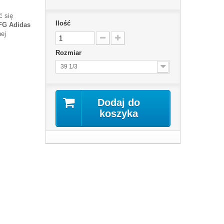
ć się
Ilość
FG Adidas
ej
Rozmiar
39 1/3
Dodaj do
koszyka