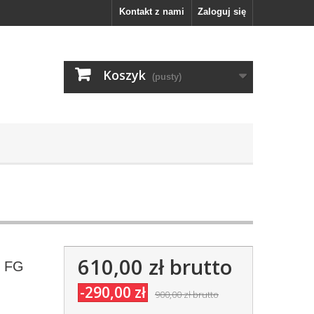
Kontakt z nami
Zaloguj się
Koszyk
(pusty)
610,00 zł
brutto
1 FG
-290,00 zł
900,00 zł
brutto