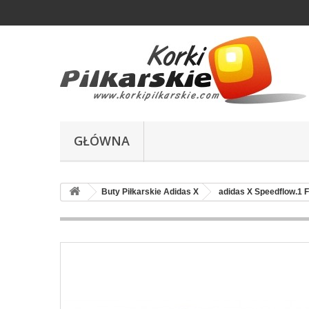
GŁÓWNA
Buty Piłkarskie Adidas X
adidas X Speedflow.1 