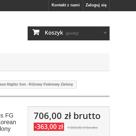
Kontakt z nami
Zaloguj się
Koszyk
(pusty)
ean Nights Son - Różowy Fioletowy Zielony
706,00 zł
brutto
ss FG
Korean
-363,00 zł
1 069,00 zł
brutto
lony