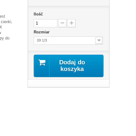
Ilość
est
cienki,
 X
Rozmiar
a
opy do
39 1/3
Dodaj do
koszyka