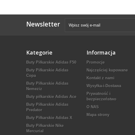
Newsletter
Kategorie
Informacja
Buty Piłkarskie Adidas F50
Promocje
Buty Piłkarskie Adidas
Najczęściej kupowane
Copa
Kontakt z nami
Buty Piłkarskie Adidas
Wysyłka-i-Dostawa
Nemeziz
Prywatność i
Buty piłkarskie Adidas Ace
bezpieczeństwo
Buty Piłkarskie Adidas
O NAS
Predator
Mapa strony
Buty Piłkarskie Adidas X
Buty Piłkarskie Nike
Mercurial