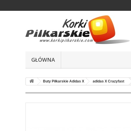
GŁÓWNA
Buty Piłkarskie Adidas X
adidas X Crazyfast