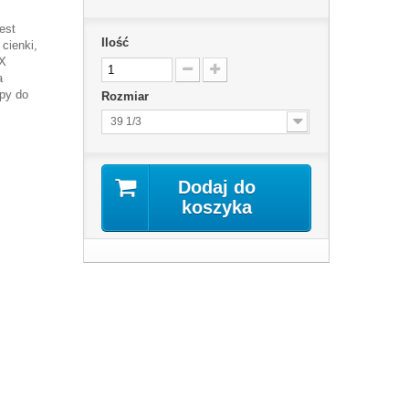
est
Ilość
cienki,
 X
a
opy do
Rozmiar
39 1/3
Dodaj do
koszyka