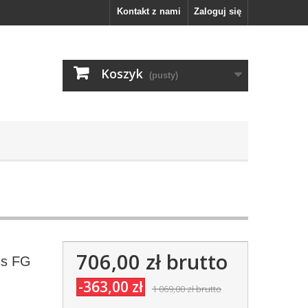
Kontakt z nami
Zaloguj się
Koszyk
(pusty)
706,00 zł
brutto
ss FG
-363,00 zł
1 069,00 zł
brutto