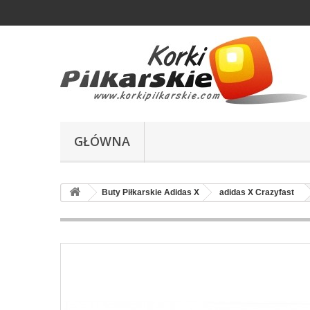
GŁÓWNA
Buty Piłkarskie Adidas X
adidas X Crazyfast