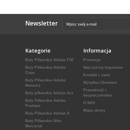
Newsletter
Kategorie
Informacja
Buty Piłkarskie Adidas F50
Promocje
Buty Piłkarskie Adidas
Najczęściej kupowane
Copa
Kontakt z nami
Buty Piłkarskie Adidas
Wysyłka-i-Dostawa
Nemeziz
Prywatność i
Buty piłkarskie Adidas Ace
bezpieczeństwo
Buty Piłkarskie Adidas
O NAS
Predator
Mapa strony
Buty Piłkarskie Adidas X
Buty Piłkarskie Nike
Mercurial