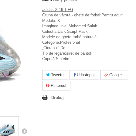
adidas X 19.1 FG
Grupa de vârstă - ghete de fotbal:Pentru adulți
Modele: X
Imaginea liniei:Mohamed Salah
Colecția:Dark Script Pack
Modele de ghete:Iarbă naturală
Categorie:Profesional
„Ciorapul":Da
Tip de legare:șiret de pantofi
Capută:Sintetic
Tweetuj
Udostępnij
Google+
Pinterest
Drukuj