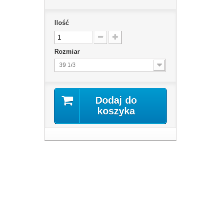
Ilość
Rozmiar
39 1/3
Dodaj do
koszyka