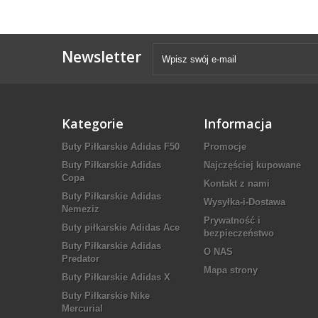
Newsletter
Kategorie
Informacja
Buty Piłkarskie Adidas F50
Promocje
Buty Piłkarskie Adidas
Najczęściej kupowane
Copa
Kontakt z nami
Buty Piłkarskie Adidas
Wysyłka-i-Dostawa
Nemeziz
Prywatność i
Buty piłkarskie Adidas Ace
bezpieczeństwo
Buty Piłkarskie Adidas
O NAS
Predator
Mapa strony
Buty Piłkarskie Adidas X
Buty Piłkarskie Nike
Mercurial