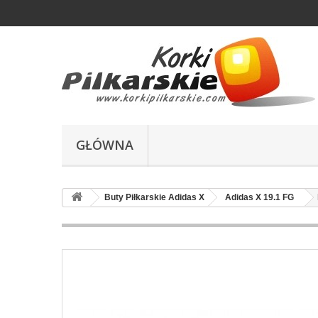
GŁÓWNA
Buty Piłkarskie Adidas X
Adidas X 19.1 FG