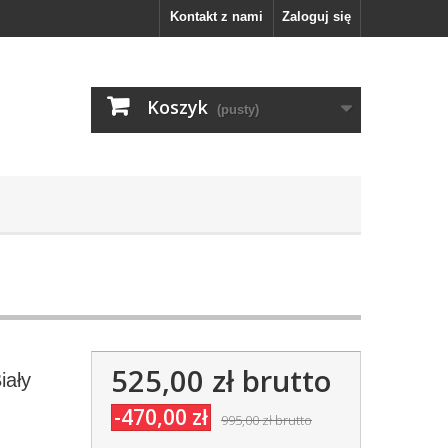
Kontakt z nami
Zaloguj się
Koszyk
(pusty)
525,00 zł
brutto
iały
-470,00 zł
995,00 zł
brutto