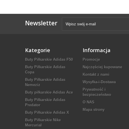
Newsletter
Kategorie
Informacja
Buty Piłkarskie Adidas F50
Promocje
Buty Piłkarskie Adidas
Najczęściej kupowane
Copa
Kontakt z nami
Buty Piłkarskie Adidas
Wysyłka-i-Dostawa
Nemeziz
Prywatność i
Buty piłkarskie Adidas Ace
bezpieczeństwo
Buty Piłkarskie Adidas
O NAS
Predator
Mapa strony
Buty Piłkarskie Adidas X
Buty Piłkarskie Nike
Mercurial