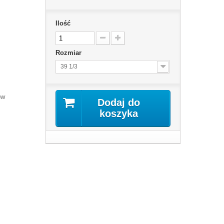
Ilość
Rozmiar
39 1/3
ów
Dodaj do
koszyka