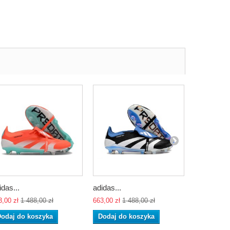
idas...
adidas...
adidas...
3,00 zł
1 488,00 zł
663,00 zł
1 488,00 zł
663,00 zł
1 
odaj do koszyka
Dodaj do koszyka
Dodaj do