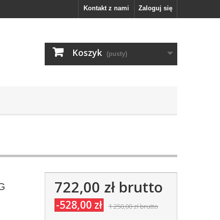
Kontakt z nami
Zaloguj się
Koszyk
(pusty)
722,00 zł
brutto
FG
-528,00 zł
1 250,00 zł
brutto