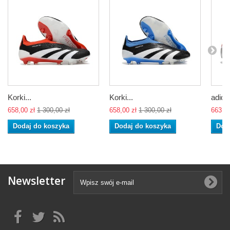
Korki...
Korki...
adidas
658,00 zł
1 300,00 zł
658,00 zł
1 300,00 zł
663,00
Dodaj do koszyka
Dodaj do koszyka
Dod
Newsletter