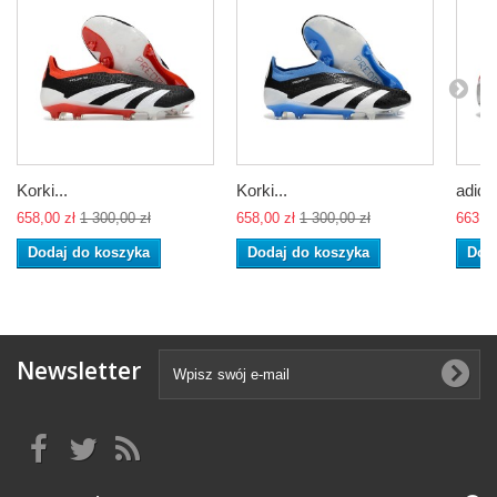
Korki...
Korki...
adidas
658,00 zł
1 300,00 zł
658,00 zł
1 300,00 zł
663,00
Dodaj do koszyka
Dodaj do koszyka
Dod
Newsletter