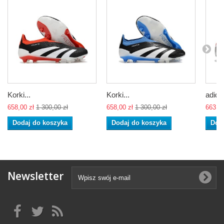
Korki...
Korki...
adidas
658,00 zł
1 300,00 zł
658,00 zł
1 300,00 zł
663,00
Dodaj do koszyka
Dodaj do koszyka
Dod
Newsletter