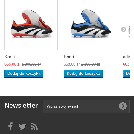
Korki...
Korki...
adidas
658,00 zł
1 300,00 zł
658,00 zł
1 300,00 zł
663,00
Dodaj do koszyka
Dodaj do koszyka
Dod
Newsletter