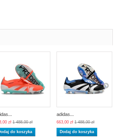
idas...
adidas...
adidas...
3,00 zł
1 488,00 zł
663,00 zł
1 488,00 zł
663,00 zł
1 
odaj do koszyka
Dodaj do koszyka
Dodaj do