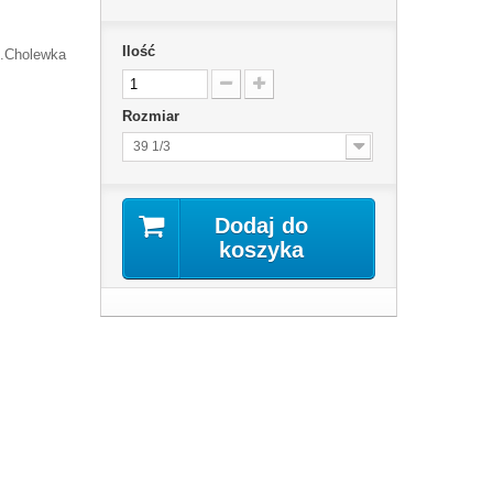
Ilość
h.Cholewka
Rozmiar
39 1/3
Dodaj do
koszyka