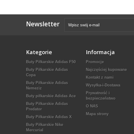
Newsletter
Kategorie
Informacja
Buty Piłkarskie Adidas F50
Promocje
Buty Piłkarskie Adidas
Najczęściej kupowane
Copa
Kontakt z nami
Buty Piłkarskie Adidas
Wysyłka-i-Dostawa
Nemeziz
Prywatność i
Buty piłkarskie Adidas Ace
bezpieczeństwo
Buty Piłkarskie Adidas
O NAS
Predator
Mapa strony
Buty Piłkarskie Adidas X
Buty Piłkarskie Nike
Mercurial