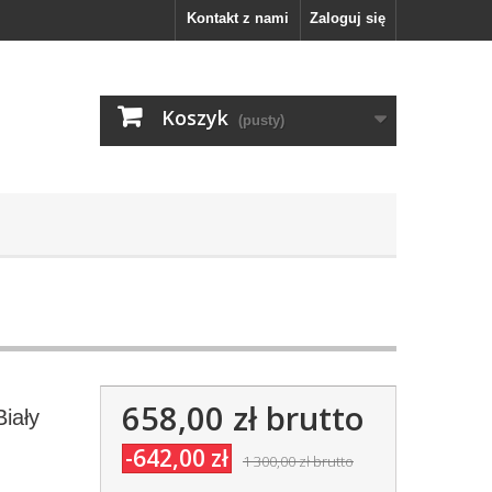
Kontakt z nami
Zaloguj się
Koszyk
(pusty)
658,00 zł
brutto
Biały
-642,00 zł
1 300,00 zł
brutto