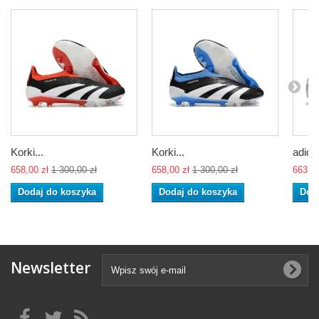
Korki...
Korki...
adidas
658,00 zł
1 300,00 zł
658,00 zł
1 300,00 zł
663,00
Dodaj do koszyka
Dodaj do koszyka
Dod
Newsletter