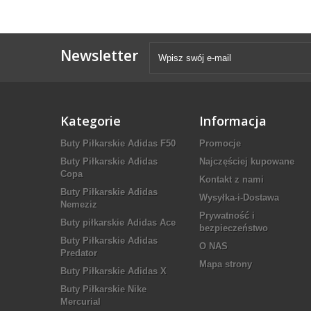
Newsletter
Kategorie
Informacja
Buty Piłkarskie Adidas F50
Promocje
Buty Piłkarskie Adidas
Najczęściej kupowane
Copa
Kontakt z nami
Buty Piłkarskie Adidas
Wysyłka-i-Dostawa
Nemeziz
Prywatność i
Buty piłkarskie Adidas Ace
bezpieczeństwo
Buty Piłkarskie Adidas
O NAS
Predator
Mapa strony
Buty Piłkarskie Adidas X
Buty Piłkarskie Nike
Mercurial