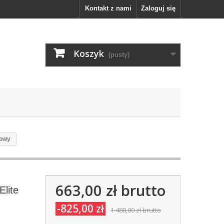
Kontakt z nami
Zaloguj się
Koszyk
(pusty)
zowy
663,00 zł
brutto
Elite
-825,00 zł
1 488,00 zł
brutto