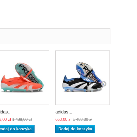
idas...
adidas...
adidas...
3,00 zł
1 488,00 zł
663,00 zł
1 488,00 zł
663,00 zł
1 
odaj do koszyka
Dodaj do koszyka
Dodaj do