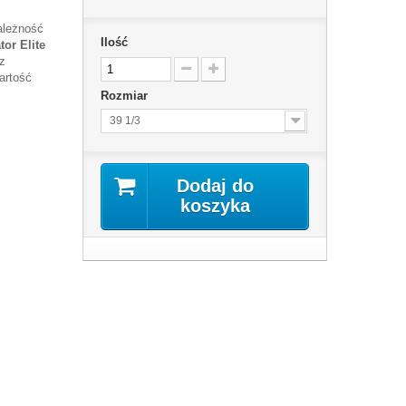
ależność
Ilość
tor Elite
z
wartość
Rozmiar
39 1/3
Dodaj do
koszyka