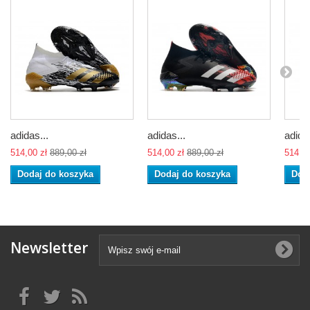
adidas...
adidas...
adidas
514,00 zł
889,00 zł
514,00 zł
889,00 zł
514,00
Dodaj do koszyka
Dodaj do koszyka
Dod
Newsletter