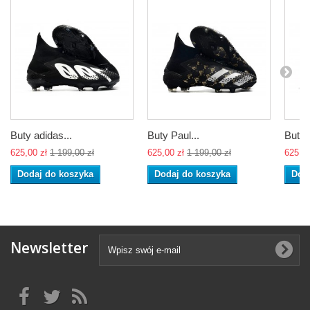
Buty adidas...
Buty Paul...
Buty 
625,00 zł
1 199,00 zł
625,00 zł
1 199,00 zł
625,00
Dodaj do koszyka
Dodaj do koszyka
Dod
Newsletter