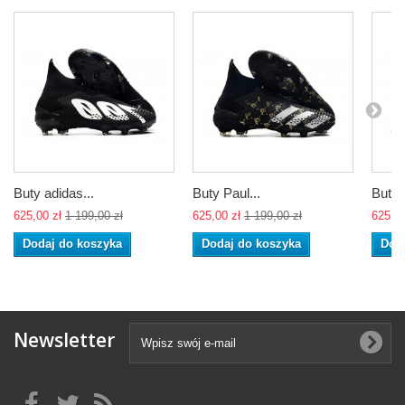
Buty adidas...
Buty Paul...
Buty 
625,00 zł
1 199,00 zł
625,00 zł
1 199,00 zł
625,00
Dodaj do koszyka
Dodaj do koszyka
Dod
Newsletter