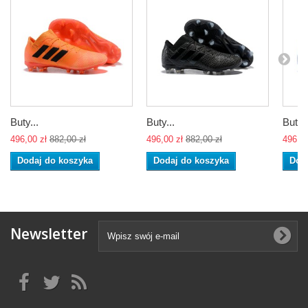
Buty...
Buty...
Buty..
496,00 zł
882,00 zł
496,00 zł
882,00 zł
496,00
Dodaj do koszyka
Dodaj do koszyka
Dod
Newsletter