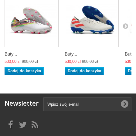
Buty...
Buty...
Buty..
530,00 zł
900,00 zł
530,00 zł
900,00 zł
530,00
Dodaj do koszyka
Dodaj do koszyka
Dod
Newsletter