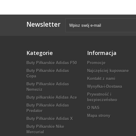
Newsletter
Kategorie
Informacja
Buty Piłkarskie Adidas F50
Promocje
Buty Piłkarskie Adidas
Najczęściej kupowane
Copa
Kontakt z nami
Buty Piłkarskie Adidas
Wysyłka-i-Dostawa
Nemeziz
Prywatność i
Buty piłkarskie Adidas Ace
bezpieczeństwo
Buty Piłkarskie Adidas
O NAS
Predator
Mapa strony
Buty Piłkarskie Adidas X
Buty Piłkarskie Nike
Mercurial