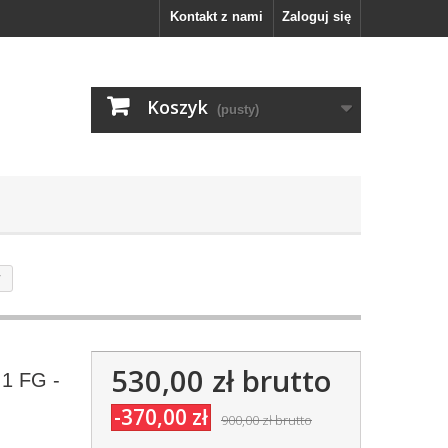
Kontakt z nami
Zaloguj się
Koszyk
(pusty)
y
530,00 zł
brutto
.1 FG -
-370,00 zł
900,00 zł
brutto