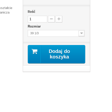
kształcie
Ilość
ranicza
Rozmiar
39 1/3
Dodaj do
koszyka