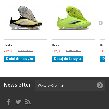
Korki...
Korki...
Korki.
712,00 zł
1 400,00 zł
712,00 zł
1 400,00 zł
712,00
Dodaj do koszyka
Dodaj do koszyka
Dod
Newsletter