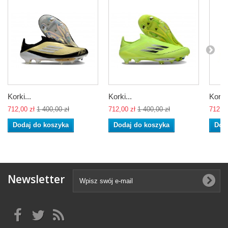
Korki...
Korki...
Korki.
712,00 zł
1 400,00 zł
712,00 zł
1 400,00 zł
712,00
Dodaj do koszyka
Dodaj do koszyka
Dod
Newsletter