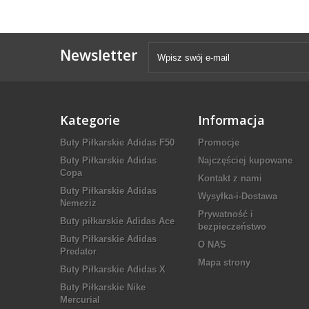
Newsletter
Kategorie
Informacja
Buty Piłkarskie Adidas F50
Promocje
Buty Piłkarskie Adidas
Najczęściej kupowane
Copa
Kontakt z nami
Buty Piłkarskie Adidas
Wysyłka-i-Dostawa
Nemeziz
Prywatność i
Buty piłkarskie Adidas Ace
bezpieczeństwo
Buty Piłkarskie Adidas
O NAS
Predator
Mapa strony
Buty Piłkarskie Adidas X
Buty Piłkarskie Nike
Mercurial