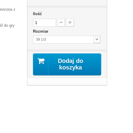
worzona z
Ilość
0 do gry
Rozmiar
39 1/3
Dodaj do
koszyka