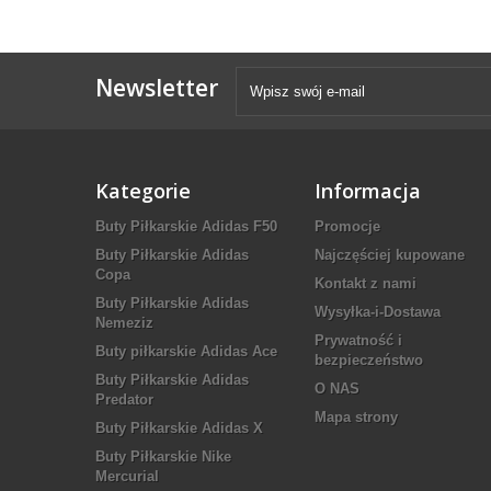
Newsletter
Kategorie
Informacja
Buty Piłkarskie Adidas F50
Promocje
Buty Piłkarskie Adidas
Najczęściej kupowane
Copa
Kontakt z nami
Buty Piłkarskie Adidas
Wysyłka-i-Dostawa
Nemeziz
Prywatność i
Buty piłkarskie Adidas Ace
bezpieczeństwo
Buty Piłkarskie Adidas
O NAS
Predator
Mapa strony
Buty Piłkarskie Adidas X
Buty Piłkarskie Nike
Mercurial