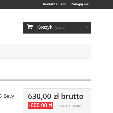
Kontakt z nami
Zaloguj się
Koszyk
(pusty)
630,00 zł
brutto
G Biały
-600,00 zł
1 230,00 zł
brutto