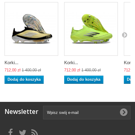
Korki...
Korki...
Korki.
712,00 zł
1 400,00 zł
712,00 zł
1 400,00 zł
712,00
Dodaj do koszyka
Dodaj do koszyka
Dod
Newsletter