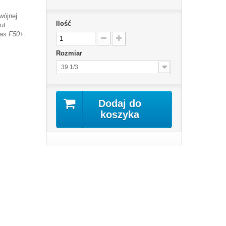
wójnej
Ilość
ut
das F50+
.
Rozmiar
39 1/3
Dodaj do
koszyka