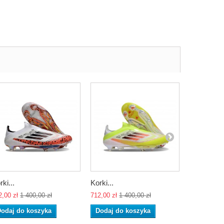
rki...
Korki...
Korki...
2,00 zł
1 400,00 zł
712,00 zł
1 400,00 zł
712,00 zł
1 
odaj do koszyka
Dodaj do koszyka
Dodaj do