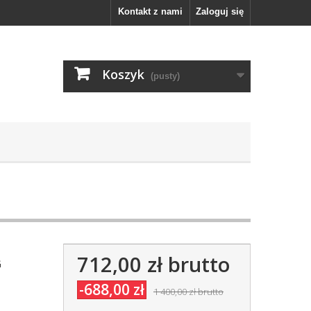
Kontakt z nami
Zaloguj się
Koszyk
(pusty)
712,00 zł
brutto
G
-688,00 zł
1 400,00 zł
brutto