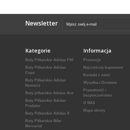
Newsletter
Kategorie
Informacja
Buty Piłkarskie Adidas F50
Promocje
Buty Piłkarskie Adidas
Najczęściej kupowane
Copa
Kontakt z nami
Buty Piłkarskie Adidas
Wysyłka-i-Dostawa
Nemeziz
Prywatność i
Buty piłkarskie Adidas Ace
bezpieczeństwo
Buty Piłkarskie Adidas
O NAS
Predator
Mapa strony
Buty Piłkarskie Adidas X
Buty Piłkarskie Nike
Mercurial