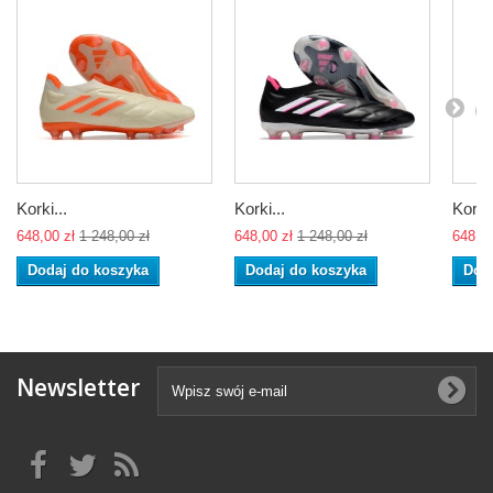
Korki...
Korki...
Korki.
648,00 zł
1 248,00 zł
648,00 zł
1 248,00 zł
648,00
Dodaj do koszyka
Dodaj do koszyka
Dod
Newsletter