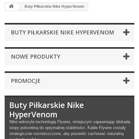
Buty Piłkarskie Nike HyperVenom
BUTY PIŁKARSKIE NIKE HYPERVENOM
NOWE PRODUKTY
PROMOCJE
Buty Piłkarskie Nike
HyperVenom
Nike wdro
ż
y
ł
a technologi
ę
Flywire, niniejszym zapewniaj
ą
c blokad
ę
stopy potrzebn
ą
do optymalnej stabilno
ś
ci. Kable Flywire zosta
ł
y
strategicznie rozmieszczone, aby pozwoli
ć
zachowa
ć
naturaln
ą