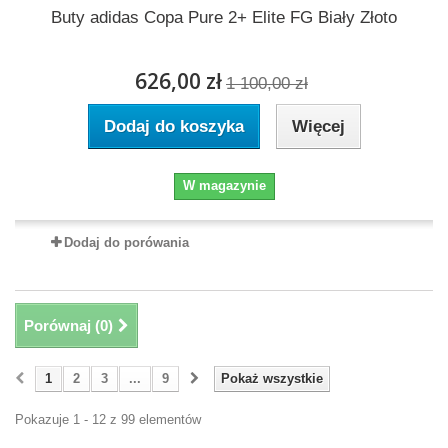
Buty adidas Copa Pure 2+ Elite FG Biały Złoto
626,00 zł
1 100,00 zł
Dodaj do koszyka
Więcej
W magazynie
Dodaj do porówania
Porównaj (
0
)
1
2
3
...
9
Pokaż wszystkie
Pokazuje 1 - 12 z 99 elementów