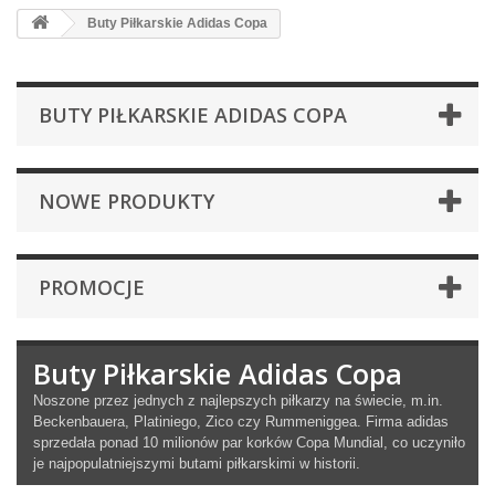
Buty Piłkarskie Adidas Copa
BUTY PIŁKARSKIE ADIDAS COPA
NOWE PRODUKTY
PROMOCJE
Buty Piłkarskie Adidas Copa
Noszone przez jednych z najlepszych piłkarzy na świecie, m.in.
Beckenbauera, Platiniego, Zico czy Rummeniggea. Firma adidas
sprzedała ponad 10 milionów par korków Copa Mundial, co uczyniło
je najpopulatniejszymi butami piłkarskimi w historii.